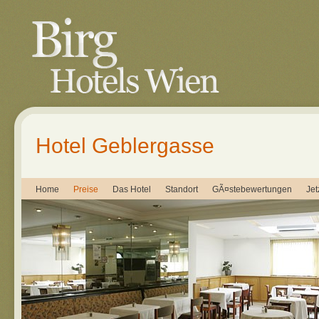
Hotel Geblergasse
Home
Preise
Das Hotel
Standort
GÃ¤stebewertungen
Jet