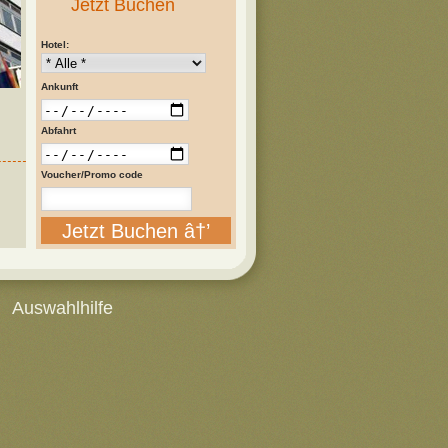
Jetzt Buchen
Hotel:
Ankunft
Abfahrt
Voucher/Promo code
Jetzt Buchen â†’
Auswahlhilfe