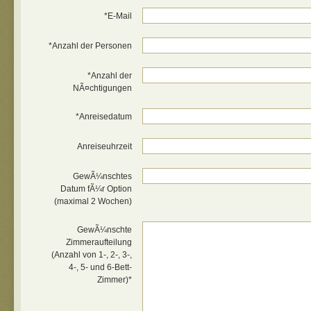
*E-Mail
*Anzahl der Personen
*Anzahl der
NÃ¤chtigungen
*Anreisedatum
Anreiseuhrzeit
GewÃ¼nschtes
Datum fÃ¼r Option
(maximal 2 Wochen)
GewÃ¼nschte
Zimmeraufteilung
(Anzahl von 1-, 2-, 3-,
4-, 5- und 6-Bett-
Zimmer)*