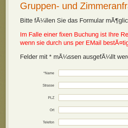
Gruppen- und Zimmeranf
Bitte fÃ¼llen Sie das Formular mÃ¶glic
Im Falle einer fixen Buchung ist Ihre R
wenn sie durch uns per EMail bestÃ¤ti
Felder mit * mÃ¼ssen ausgefÃ¼llt wer
*Name
Strasse
PLZ
Ort
Telefon