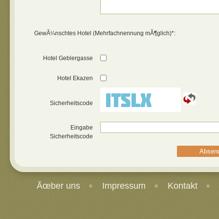
GewÃ¼nschtes Hotel (Mehrfachnennung mÃ¶glich)*:
Hotel Geblergasse
Hotel Ekazen
Sicherheitscode
Eingabe
Sicherheitscode
Ãœber uns
Impressum
Kontakt